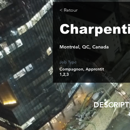
< Retour
Charpenti
Montréal, QC, Canada
Job Type
Compagnon, Apprentit
1,2,3
DESCRIP