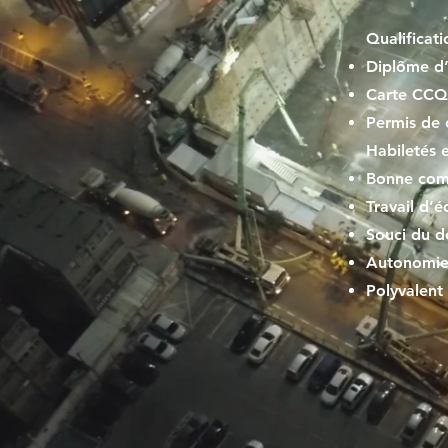
Qualificati
Diplôme d’
Carte CCQ 
Permis de 
Habiletés 
Bonne com
Travail d’é
Souci du dé
Autonomi
Polyvalent