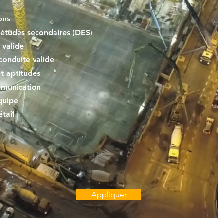
ons
études secondaires (DES)
valide
conduite valide
et aptitudes
munication
quipe
tail
e
Appliquer