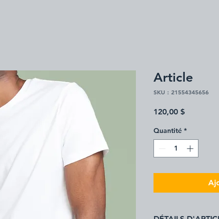
Article
SKU : 21554345656
Prix
120,00 $
Quantité
*
Aj
DÉTAILS D'ARTIC