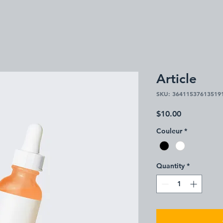
Article
SKU: 36411537613519
Price
$10.00
Couleur
*
Quantity
*